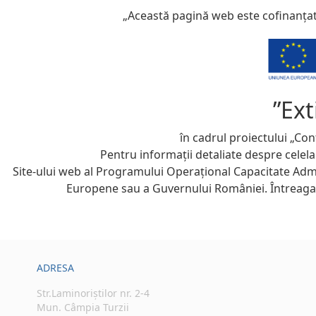
„Această pagină web este cofinanța
”Ext
în cadrul proiectului „Con
Pentru informații detaliate despre celel
Site-ului web al Programului Operațional Capacitate Adm
Europene sau a Guvernului României. Întreaga re
ADRESA
Str.Laminoriștilor nr. 2-4
Mun. Câmpia Turzii