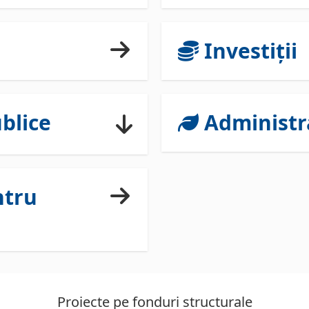
Investiții
blice
Administra
ntru
Proiecte pe fonduri structurale