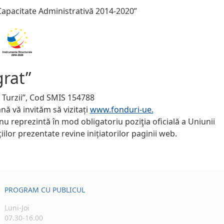
apacitate Administrativă 2014-2020”
grat”
ia Turzii”, Cod SMIS 154788
ă vă invităm să vizitați
www.fonduri-ue.
nu reprezintă în mod obligatoriu poziţia oficială a Uniunii
lor prezentate revine inițiatorilor paginii web.
PROGRAM CU PUBLICUL
Luni-Joi
07.30-16.00