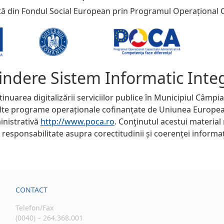
tă din Fondul Social European prin Programul Operațional C
indere Sistem Informatic Inte
tinuarea digitalizării serviciilor publice în Municipiul Câmp
alte programe operaționale cofinanțate de Uniunea European
inistrativă
http://www.poca.ro
. Conţinutul acestui material 
sponsabilitate asupra corectitudinii și coerenței informații
CONTACT
Telefon/Fax
(0040) – 264.368.001